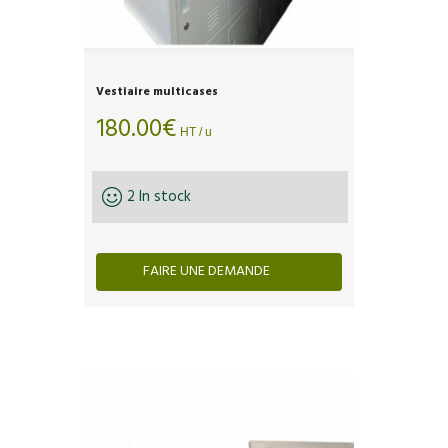
Vestiaire multicases
180.00
€
HT / u
2 In stock
FAIRE UNE DEMANDE