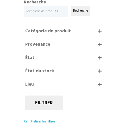
Recherche
Recherche
Catégorie de produit
Provenance
Puteaux
État
Surplus
Bon état
État du stock
Etat correct
En stock
Neuf
Lieu
Épuisé
Très bon état
Renouvo Île-Saint-Denis
Résidence Bagnolet II
FILTRER
Ressourcerie Éphémère /
Charenton-le-Pont
Réinitialiser les filtres