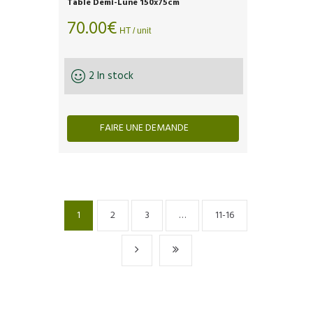
Table Demi-Lune 150x75cm
70.00
€
HT / unit
2 In stock
FAIRE UNE DEMANDE
1
2
3
…
11-16