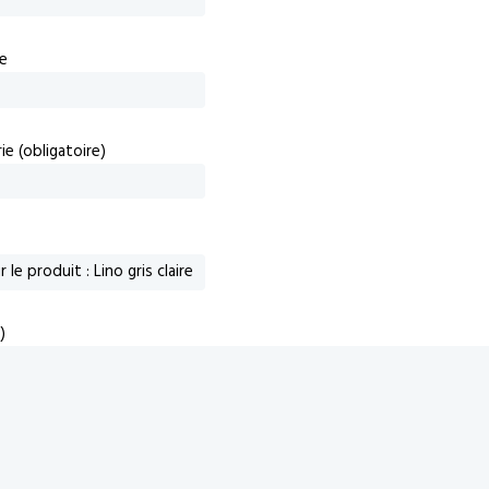
e
e (obligatoire)
)