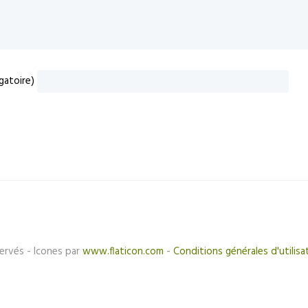
gatoire)
ervés - Icones par
www.flaticon.com
-
Conditions générales d'utilisa