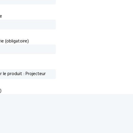
e
e (obligatoire)
)