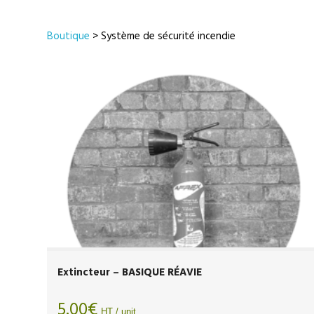
Boutique
> Système de sécurité incendie
Extincteur – BASIQUE RÉAVIE
5.00
€
HT / unit