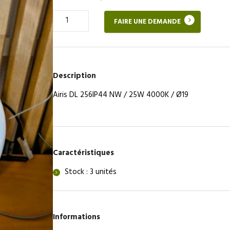
Quantité
FAIRE UNE DEMANDE
de
Spot
encastrable
Description
Airis DL 256IP44 NW / 25W 4000K / Ø19
Caractéristiques
Stock : 3 unités
Informations