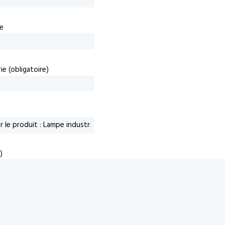
e
e (obligatoire)
)