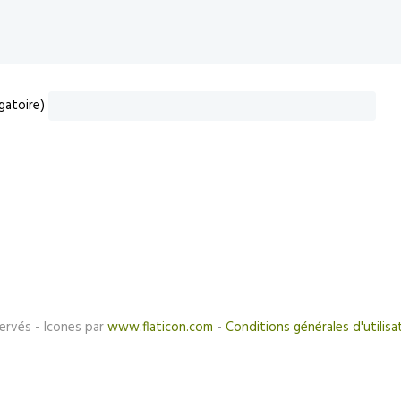
gatoire)
ervés - Icones par
www.flaticon.com
-
Conditions générales d'utilisa