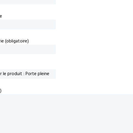
e
e (obligatoire)
)