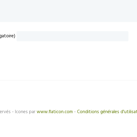
gatoire)
ervés - Icones par
www.flaticon.com
-
Conditions générales d'utilisa