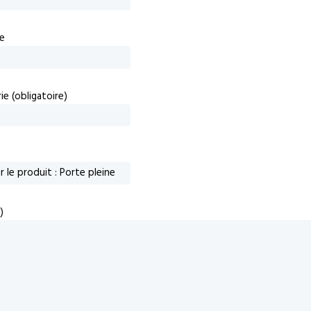
e
e (obligatoire)
)