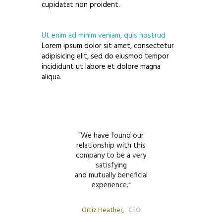
cupidatat non proident.
Ut enim ad minim veniam, quis nostrud
Lorem ipsum dolor sit amet, consectetur
adipisicing elit, sed do eiusmod tempor
incididunt ut labore et dolore magna
aliqua.
 working with
We have found our
We have been
mpany for many
relationship with this
energy from
rs.
company to be a very
them fo
most reliable
satisfying
Thank you
ners.
and mutually beneficial
outstanding 
experience.
serv
housewife
Ortiz Heather
CEO
Sam Anders