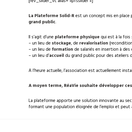
[rev_slider_vc alias= »pfsslider »]
La Plateforme Solid-R
est un concept mis en place 
grand public
.
Il s’agit d’une
plateforme physique
qui est à la fois 
– un lieu de
stockage
, de
revalorisation
(reconditio
– un lieu de
formation
de salariés en insertion à des
– un lieu d’
accueil
du grand public pour des ateliers de
A l’heure actuelle, l’association est actuellement instal
A moyen terme, RéaVie souhaite développer ces 
La plateforme apporte une solution innovante au se
formant une population éloignée de l’emploi et peut a