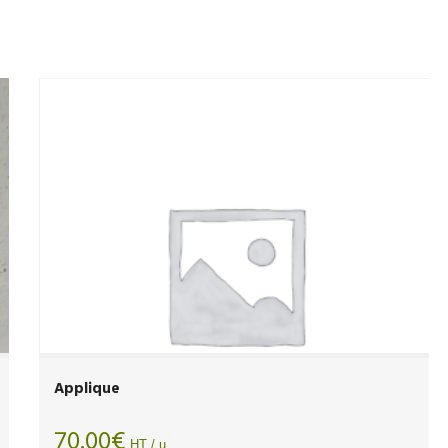
Applique
70.00
€
HT / u