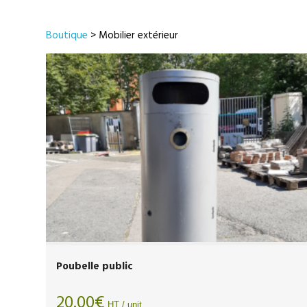
Boutique
> Mobilier extérieur
Poubelle public
20.00
€
HT / unit