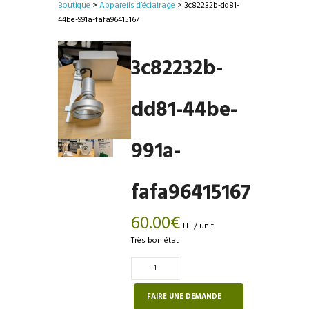
Boutique
>
Appareils d’éclairage
> 3c82232b-dd81-
44be-991a-fafa96415167
3c82232b-
dd81-44be-
991a-
fafa96415167
60.00
€
HT / unit
Très bon état
Quantité
de
3c82232b-
FAIRE UNE DEMANDE
dd81-