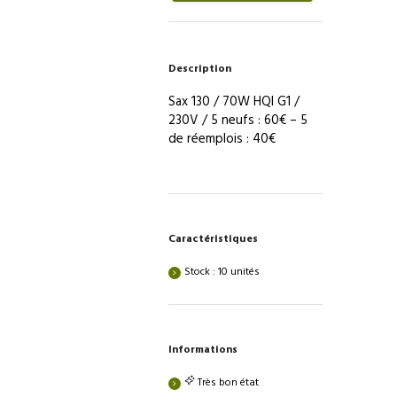
44be-
991a-
fafa96415167
Description
Sax 130 / 70W HQI G1 /
230V / 5 neufs : 60€ – 5
de réemplois : 40€
Caractéristiques
Stock : 10 unités
Informations
Très bon état