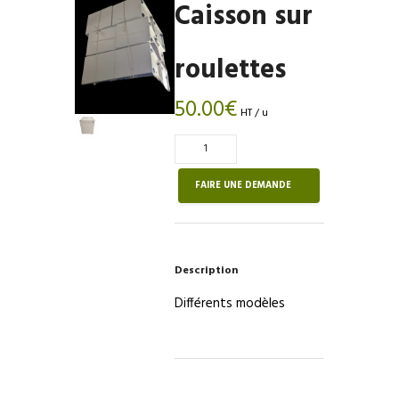
Caisson sur
roulettes
50.00
€
HT / u
Quantité
de
Caisson
FAIRE UNE DEMANDE
sur
roulettes
Description
Différents modèles