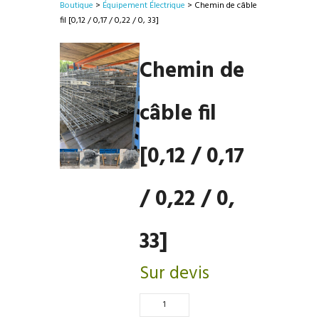
Boutique
>
Équipement Électrique
> Chemin de câble
fil [0,12 / 0,17 / 0,22 / 0, 33]
Chemin de
câble fil
[0,12 / 0,17
/ 0,22 / 0,
33]
Sur devis
Quantité
de