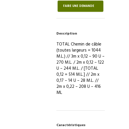
Chemin
FAIRE UNE DEMANDE
de
câble
fil
[0,12
Description
/
0,17
TOTAL Chemin de câble
/
(toutes largeurs = 1044
0,22
M.L.) // 3m x 0,12 – 90 U –
/
270 M.L. / 2m x 0,12 – 122
0,
U – 244 M.L. / [TOTAL
33]
0,12 = 514 M.L.] // 2m x
0,17 – 14 U – 28 M.L. //
2m x 0,22 – 208 U – 416
ML
Caractéristiques