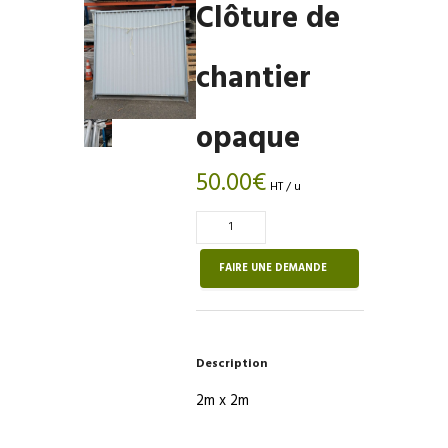
Clôture de
chantier
opaque
50.00
€
HT / u
Quantité
de
Clôture
FAIRE UNE DEMANDE
de
chantier
opaque
Description
2m x 2m