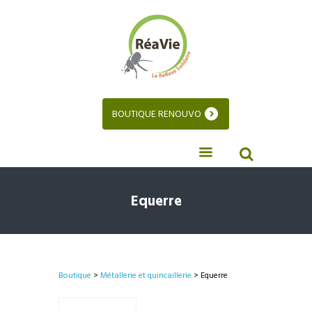
BOUTIQUE RENOUVO
Equerre
Boutique
>
Métallerie et quincaillerie
> Equerre