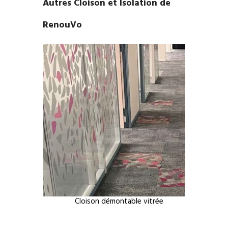
Autres Cloison et Isolation de
RenouVo
Cloison démontable vitrée
Panneau i