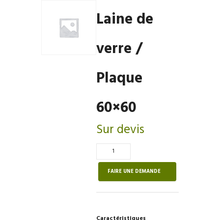
Laine de
verre /
Plaque
60×60
Sur devis
Quantité
de
Laine
FAIRE UNE DEMANDE
de
verre
/
Plaque
Caractéristiques
60×60