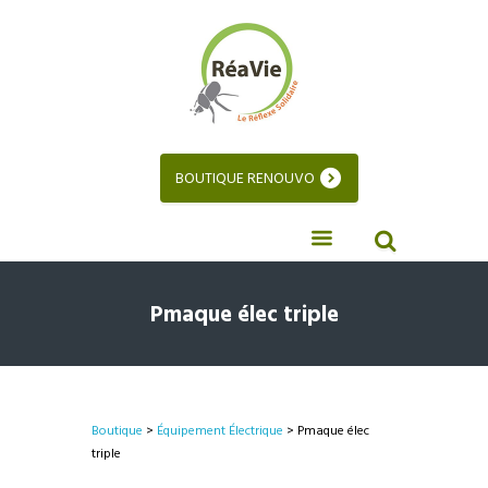
BOUTIQUE RENOUVO
Pmaque élec triple
Boutique
>
Équipement Électrique
> Pmaque élec
triple