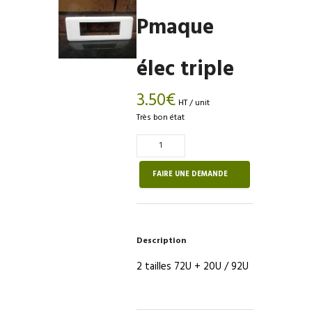
Pmaque
élec triple
3.50
€
HT / unit
Très bon état
Quantité
de
Pmaque
FAIRE UNE DEMANDE
élec
triple
Description
2 tailles 72U + 20U / 92U