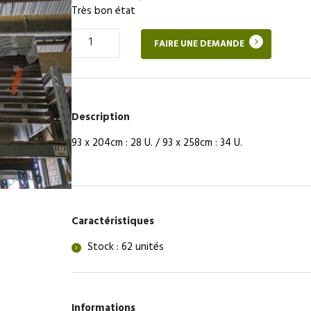
Très bon état
Quantité
FAIRE UNE DEMANDE
de
Porte
pleine
(panneau)
Description
93 x 204cm : 28 U. / 93 x 258cm : 34 U.
Caractéristiques
Stock : 62 unités
Informations