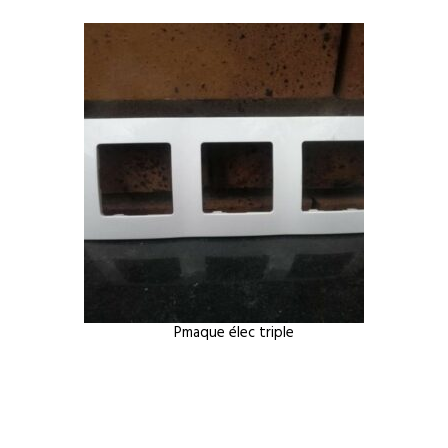
Pmaque élec triple
Prise de 