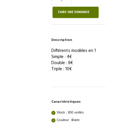
de
Prise
FAIRE UNE DEMANDE
électrique
solo/duo/trio
–
BASIQUE
Description
RÉAVIE
Différents modèles en 1
Simple : 4€
Double : 8€
Triple : 10€
Caractéristiques
Stock : 300 unités
Couleur : Blanc