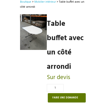
Boutique
>
Mobilier intérieur
> Table buffet avec un
côté arrondi
Table
buffet avec
un côté
arrondi
Sur devis
Quantité
de
Table
FAIRE UNE DEMANDE
buffet
avec