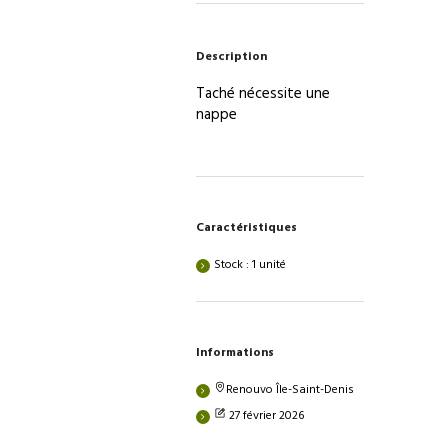
un
côté
Description
arrondi
Taché nécessite une
nappe
Caractéristiques
Stock : 1 unité
Informations
Renouvo Île-Saint-Denis
27 février 2026