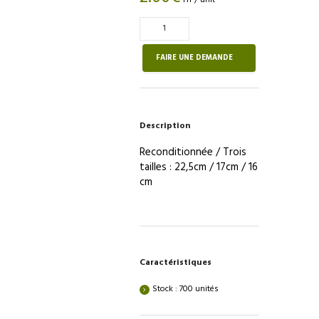
Quantité
de
Tomette
FAIRE UNE DEMANDE
hexagonale
en
terre
cuite
Description
rouge
/
Reconditionnée / Trois
3
tailles : 22,5cm / 17cm / 16
dimensions
cm
Caractéristiques
Stock : 700 unités