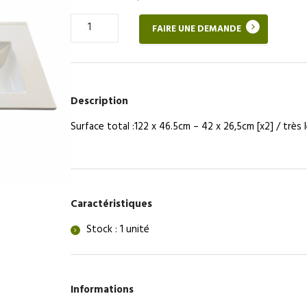
Quantité
FAIRE UNE DEMANDE
de
Vasque
double
salle
de
Description
bains
Surface total :122 x 46.5cm – 42 x 26,5cm [x2] / très 
Caractéristiques
Stock : 1 unité
Informations