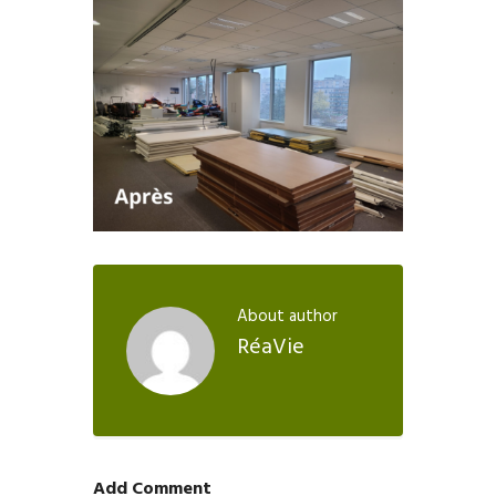
About author
RéaVie
Add Comment