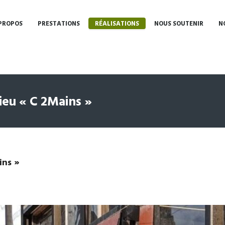
PROPOS
PRESTATIONS
RÉALISATIONS
NOUS SOUTENIR
N
lieu « C 2Mains »
ins »