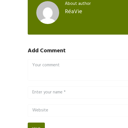
About author
RéaVie
Add Comment