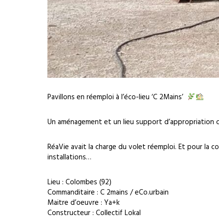
Pavillons en réemploi à l’éco-lieu ‘C 2Mains’
Un aménagement et un lieu support d’appropriation col
RéaVie avait la charge du volet réemploi. Et pour la 
installations…
Lieu : Colombes (92)
Commanditaire : C 2mains / eCo.urbain
Maitre d’oeuvre : Ya+k
Constructeur : Collectif Lokal