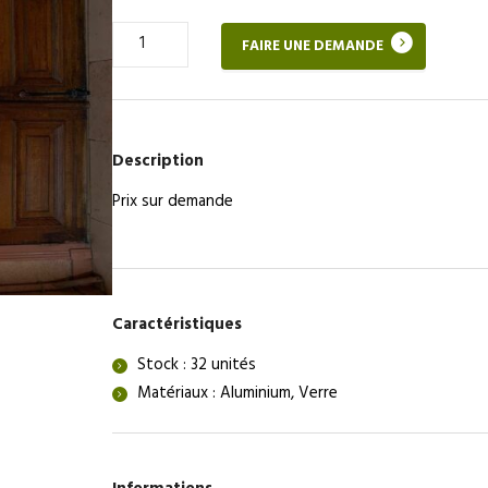
Quantité
FAIRE UNE DEMANDE
de
Bloc-
porte
vitrée
Description
Prix sur demande
Caractéristiques
Stock : 32 unités
Matériaux : Aluminium, Verre