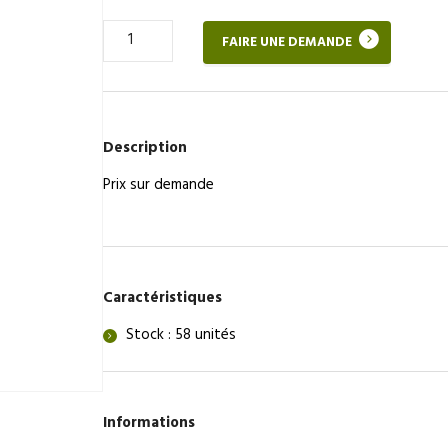
Quantité
FAIRE UNE DEMANDE
de
Boîte
aux
lettres
Description
Prix sur demande
Caractéristiques
Stock : 58 unités
Informations