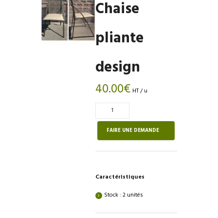
Chaise
pliante
design
40.00
€
HT / u
Quantité
de
Chaise
FAIRE UNE DEMANDE
pliante
design
Caractéristiques
Stock : 2 unités