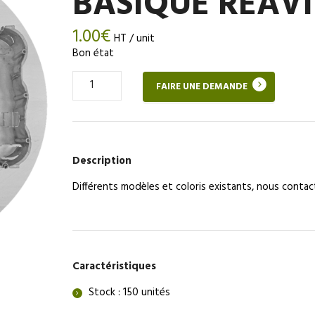
BASIQUE RÉAVI
1.00
€
HT / unit
Bon état
Quantité
FAIRE UNE DEMANDE
de
Boîte
d’encastrement
de
prise
Description
–
BASIQUE
Différents modèles et coloris existants, nous conta
RÉAVIE
Caractéristiques
Stock : 150 unités