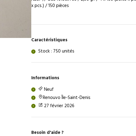
(GC846150JT03)
x pcs.) / 150 pièces
&
Aluminium
Nickelé
Satiné
Bleu
Caractéristiques
(GC846150JA03)
Stock : 750 unités
Informations
Neuf
Renouvo Île-Saint-Denis
27 février 2026
Besoin d'aide ?