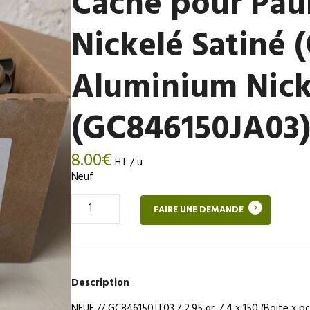
Cache pour Pau
Nickelé Satiné 
Aluminium Nick
(GC846150JA03
8.00
€
HT / u
Neuf
Quantité
FAIRE UNE DEMANDE
de
Cache
pour
Paumelle,
Aluminium
Description
Nickelé
Satiné
NEUF // GC846150JT03 / 2,95 gr. / 4 x 150 (Boite x pc