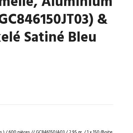
melle, Aluminium
(GC846150JT03) &
elé Satiné Bleu
)
s.) / 600 pièces // GC846150JA03 / 2,95 gr. / 1 x 150 (Boite