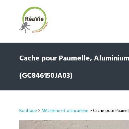
Cache pour Paumelle, Aluminium 
(GC846150JA03)
Boutique
>
Métallerie et quincaillerie
> Cache pour Paumell