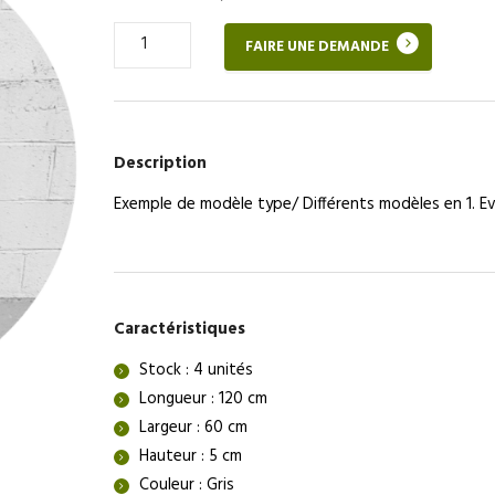
Quantité
FAIRE UNE DEMANDE
de
Évier
en
inox
–
Description
BASIQUE
RÉAVIE
Exemple de modèle type/ Différents modèles en 1. Ev
Caractéristiques
Stock : 4 unités
Longueur : 120 cm
Largeur : 60 cm
Hauteur : 5 cm
Couleur : Gris