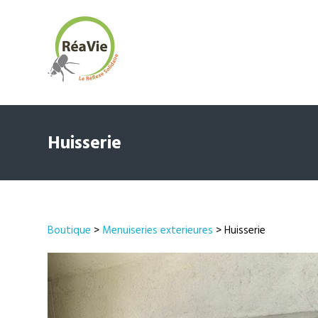
Huisserie
Boutique
>
Menuiseries exterieures
> Huisserie