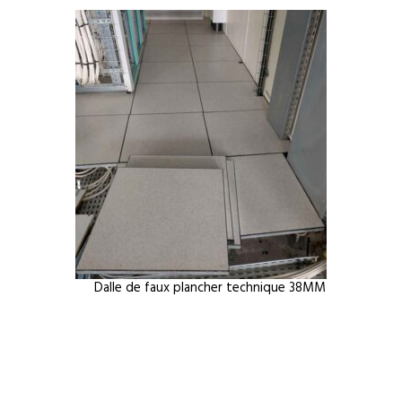
Dalle de faux plancher technique 38MM
Tomette h