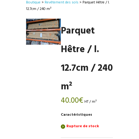
Boutique
>
Revêtement des sols
> Parquet Hêtre / l.
12.7cm / 240 m²
Parquet
Hêtre / l.
12.7cm / 240
m²
40.00
€
HT / m²
Caractéristiques
Rupture de stock