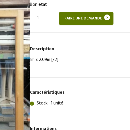
Bon état
Quantité
FAIRE UNE DEMANDE
de
Porte
double
vitrée
cadre
Description
bois
1m x 2.09m [x2]
Caractéristiques
Stock : 1 unité
Informations