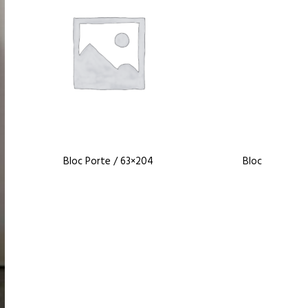
Bloc Porte / 63×204
Bloc Porte / B