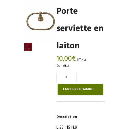
Porte
serviette en
laiton
10.00
€
HT / u
Bon état
Quantité
de
Porte
FAIRE UNE DEMANDE
serviette
en
laiton
Description
L.23 l.15 H.9