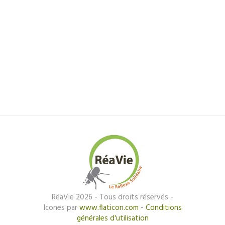
Cache pou
RéaVie 2026 - Tous droits réservés -
Icones par
www.flaticon.com
-
Conditions
générales d'utilisation