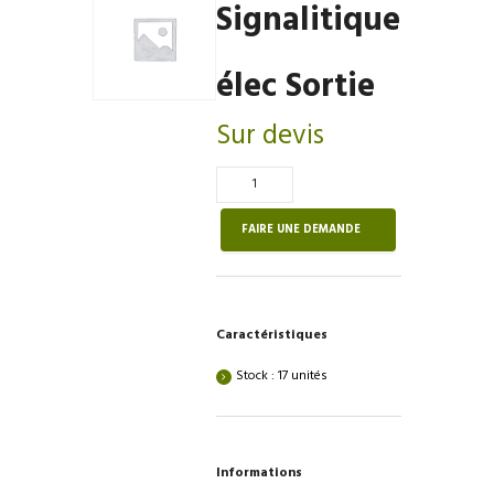
Signalitique
élec Sortie
Sur devis
Quantité
de
Signalitique
FAIRE UNE DEMANDE
élec
Sortie
Caractéristiques
Stock : 17 unités
Informations