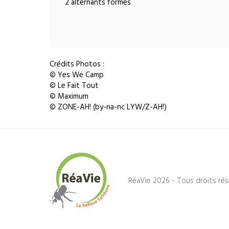
2 alternants formés
Crédits Photos :
© Yes We Camp
© Le Fait Tout
© Maximum
© ZONE-AH! (by-na-nc LYW/Z-AH!)
RéaVie 2026 - Tous droits rés