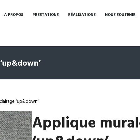
A PROPOS
PRESTATIONS
RÉALISATIONS
NOUS SOUTENIR
e ‘up&down’
Eclairage ‘up&down’
Applique murale