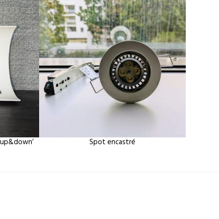
e ‘up&down’
Spot encastré