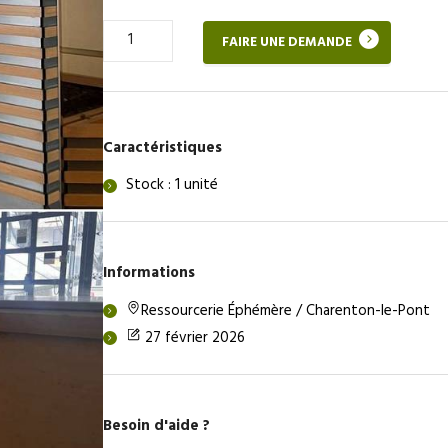
Quantité
FAIRE UNE DEMANDE
de
Banque
d’accueil
Caractéristiques
Stock : 1 unité
Informations
Ressourcerie Éphémère / Charenton-le-Pont
27 février 2026
Besoin d'aide ?