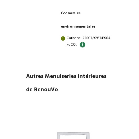
Économies
environnementales
Carbone: 22807,9995749984
i
kgCO₂
Autres Menuiseries intérieures
de RenouVo