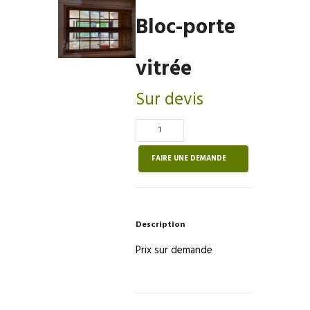
Bloc-porte
vitrée
Sur devis
Quantité
de
Bloc-
FAIRE UNE DEMANDE
porte
vitrée
Description
Prix sur demande