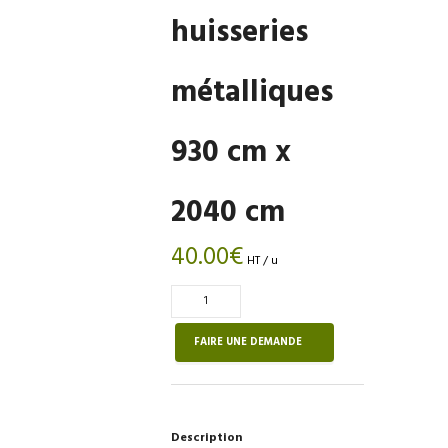
huisseries
métalliques
930 cm x
2040 cm
40.00
€
HT / u
Quantité
de
Blocs
FAIRE UNE DEMANDE
portes
alvéolaire
à
recouvrement
Description
pour