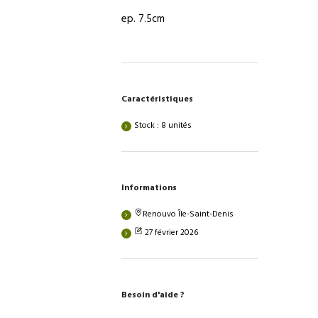
des
ep. 7.5cm
huisseries
métalliques
930
cm
x
2040
Caractéristiques
cm
Stock : 8 unités
Informations
Renouvo Île-Saint-Denis
27 février 2026
Besoin d'aide ?