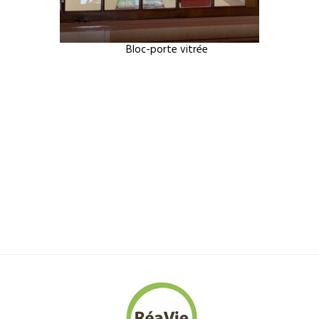
Bloc-porte vitrée
Bl