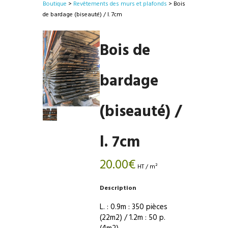
Boutique
>
Revêtements des murs et plafonds
> Bois
de bardage (biseauté) / l. 7cm
Bois de
bardage
(biseauté) /
l. 7cm
20.00
€
HT / m²
Description
L. : 0.9m : 350 pièces
(22m2) / 1.2m : 50 p.