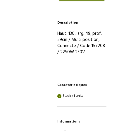
plat
/
Atlantic,
Description
Lineo
/
Haut. 130, larg. 49, prof.
80L
29cm / Multi position,
Connecté / Code 157208
/ 2250W 230V
Caractéristiques
Stock : 1 unité
Informations