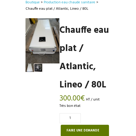
Boutique
>
Production eau chaude sanitaire
>
Chauffe eau plat / Atlantic, Lineo / 80L
Chauffe eau
plat /
Atlantic,
Lineo / 80L
300.00
€
HT / unit
Très bon état
Quantité
de
Chauffe
FAIRE UNE DEMANDE
eau