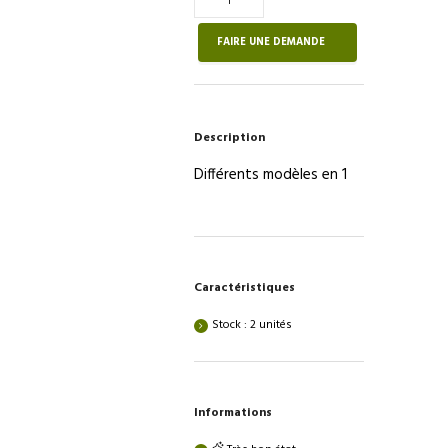
de
Distributeur
FAIRE UNE DEMANDE
de
papier
toilette
–
Description
BASIQUE
RÉAVIE
Différents modèles en 1
Caractéristiques
Stock : 2 unités
Informations