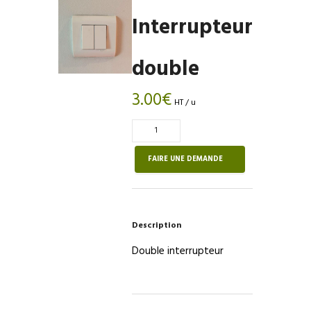
Interrupteur
double
3.00
€
HT / u
Quantité
de
Interrupteur
FAIRE UNE DEMANDE
double
Description
Double interrupteur