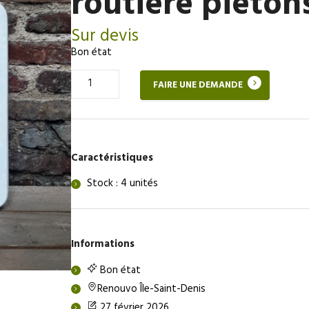
routière piéton
Sur devis
Bon état
Quantité
FAIRE UNE DEMANDE
de
Panneau
de
signalisation
routière
Caractéristiques
piétons
Stock : 4 unités
Informations
Bon état
Renouvo Île-Saint-Denis
27 février 2026