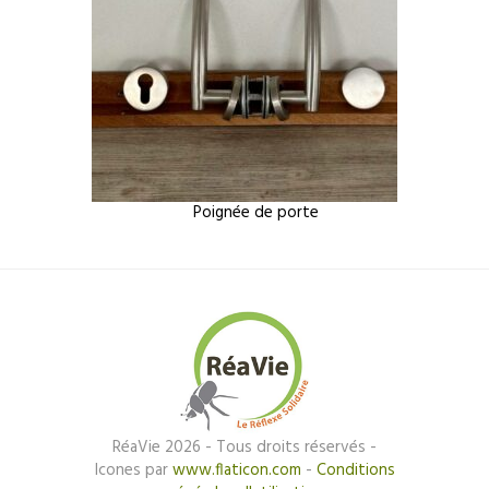
Poignée de porte
Poignée
RéaVie 2026 - Tous droits réservés -
Icones par
www.flaticon.com
-
Conditions